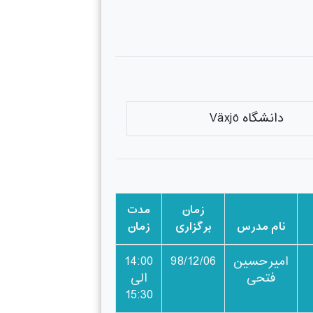
دانشگاه Växjö
زمان
مدت
نام مدرس
برگزاری
زمان
امیرحسین
98/12/06
14:00
فتحی
الی
15:30