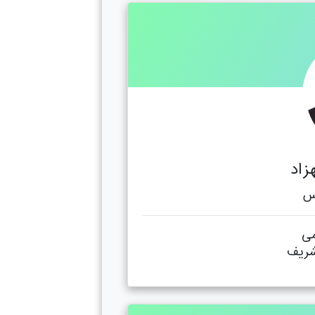
زاد
س
می
شریف