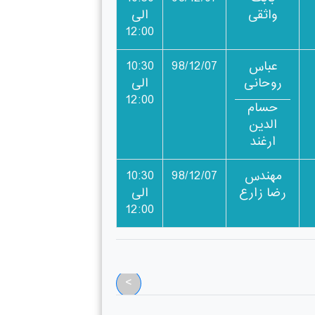
واثقی
الی
12:00
عباس
98/12/07
10:30
روحانی
الی
12:00
حسام
الدین
ارغند
مهندس
98/12/07
10:30
رضا زارع
الی
12:00
<