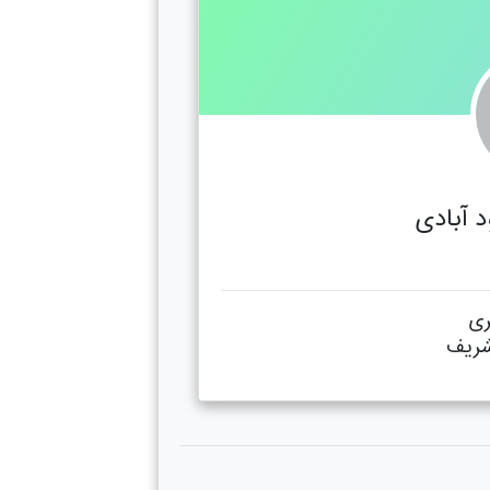
 آبادی
ری
شریف