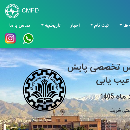
CMFD
 ها
ثبت نام
اخبار
تاریخچه
تماس با ما
نس تخصصی پایش
یب یابی
عتی شریف